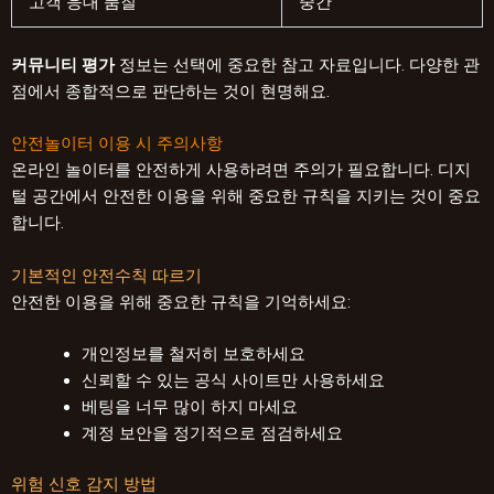
고객 응대 품질
중간
커뮤니티 평가
정보는 선택에 중요한 참고 자료입니다. 다양한 관
점에서 종합적으로 판단하는 것이 현명해요.
안전놀이터 이용 시 주의사항
온라인 놀이터를 안전하게 사용하려면 주의가 필요합니다. 디지
털 공간에서 안전한 이용을 위해 중요한 규칙을 지키는 것이 중요
합니다.
기본적인 안전수칙 따르기
안전한 이용을 위해 중요한 규칙을 기억하세요:
개인정보를 철저히 보호하세요
신뢰할 수 있는 공식 사이트만 사용하세요
베팅을 너무 많이 하지 마세요
계정 보안을 정기적으로 점검하세요
위험 신호 감지 방법