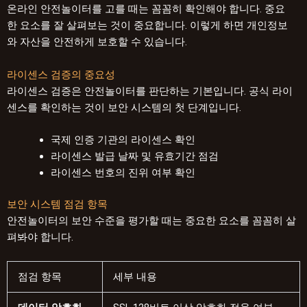
온라인 안전놀이터를 고를 때는 꼼꼼히 확인해야 합니다. 중요
한 요소를 잘 살펴보는 것이 중요합니다. 이렇게 하면 개인정보
와 자산을 안전하게 보호할 수 있습니다.
라이센스 검증의 중요성
라이센스 검증은 안전놀이터를 판단하는 기본입니다. 공식 라이
센스를 확인하는 것이 보안 시스템의 첫 단계입니다.
국제 인증 기관의 라이센스 확인
라이센스 발급 날짜 및 유효기간 점검
라이센스 번호의 진위 여부 확인
보안 시스템 점검 항목
안전놀이터의 보안 수준을 평가할 때는 중요한 요소를 꼼꼼히 살
펴봐야 합니다.
점검 항목
세부 내용