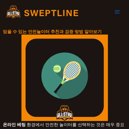
콘
Main
텐
Men
츠
로
건
믿을 수 있는 안전놀이터 추천과 검증 방법 알아보기
너
뛰
기
온라인 베팅
환경에서 안전한 놀이터를 선택하는 것은 매우 중요