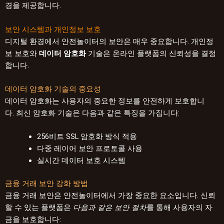
경을 제공합니다.
보안 시스템과 개인정보 보호
디지털 환경에서 안전놀이터의 보안은 매우 중요합니다. 개인정
보 보호와
데이터 암호화
기술은 온라인 플랫폼의 신뢰성을 결정
합니다.
데이터 암호화 기술의 중요성
데이터 암호화는 사용자의 중요한 정보를 안전하게 보호합니
다. 최신 암호화 기술은 다음과 같은 특징을 가집니다:
256비트 SSL 암호화 방식 적용
다중 레이어 보안 프로토콜 사용
실시간 데이터 보호 시스템
금융 거래 보안 강화 방법
금융 거래 보안은 안전놀이터에서 가장 중요한 요소입니다. 신뢰
할 수 있는 플랫폼은
다음과 같은 보안 절차
를 통해 사용자의 자
금을 보호합니다: