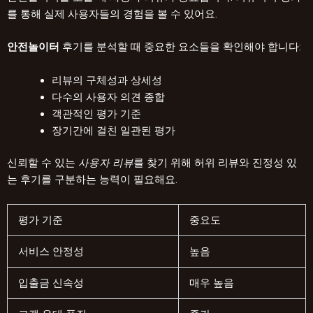
를 통해 실제 사용자들의 경험을 볼 수 있어요.
안전놀이터
후기를 분석할 때 중요한 요소들을 확인해야 합니다:
리뷰의 구체성과 상세성
다수의 사용자 의견 종합
객관적인 평가 기준
장기간에 걸친 일관된 평가
신뢰할 수 있는
사용자 리뷰
를 찾기 위해 허위 리뷰와 진정성 있
는 후기를 구분하는 능력이 필요해요.
평가 기준
중요도
서비스 안정성
높음
입출금 신속성
매우 높음