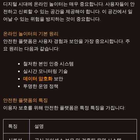
디지털 시대에 온라인 놀이터는 매우 중요합니다. 사용자들이 안
전하고 신뢰할 수 있는 공간을 제공해야 합니다. 이 공간에서 일
어날 수 있는 위험을 방지하는 것이 중요합니다.
온라인 놀이터의 기본 원리
안전한 플랫폼은 사용자 경험과 보안을 가장 중요시합니다. 주
요 원리는 다음과 같습니다:
철저한 본인 인증 시스템
실시간 모니터링 기술
데이터 암호화
보안
투명한 운영 정책
안전한 플랫폼의 특징
이용자 보호를 위해 안전한 플랫폼은 특정 특징을 가집니다:
특징
설명