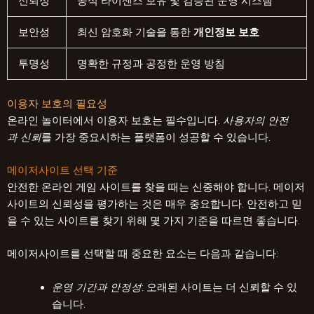
신뢰성
공식 라이센스 보유 및 검증된 운영 시스템
보안성
최신 암호화 기술을 통한
개인정보 보호
투명성
명확한 규정과 공정한 운영 방침
이용자 보호의 필요성
온라인 놀이터에서 이용자 보호는 필수입니다.
사용자의 안전
과 신뢰
를 가장 중요시하는 플랫폼이 성공할 수 있습니다.
메이저사이트 선택 기준
안전한 온라인 게임 사이트를 찾을 때는 신중해야 합니다. 메이저
사이트의 신뢰성을 평가하는 것은 매우 중요합니다. 안전하고 믿
을 수 있는 사이트를 찾기 위해 몇 가지 기준을 따르면 좋습니다.
메이저사이트를 선택할 때 중요한 요소는 다음과 같습니다:
운영 기간과 안정성
: 오래된 사이트는 더 신뢰할 수 있
습니다.