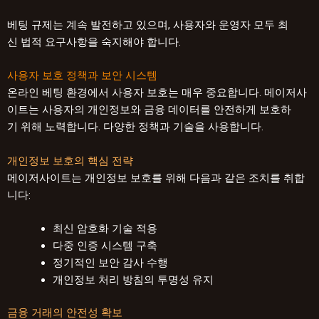
베팅 규제는 계속 발전하고 있으며, 사용자와 운영자 모두 최
신 법적 요구사항을 숙지해야 합니다.
사용자 보호 정책과 보안 시스템
온라인 베팅 환경에서 사용자 보호는 매우 중요합니다. 메이저사
이트는 사용자의 개인정보와 금융 데이터를 안전하게 보호하
기 위해 노력합니다. 다양한 정책과 기술을 사용합니다.
개인정보 보호의 핵심 전략
메이저사이트는 개인정보 보호를 위해 다음과 같은 조치를 취합
니다:
최신 암호화 기술 적용
다중 인증 시스템 구축
정기적인 보안 감사 수행
개인정보 처리 방침의 투명성 유지
금융 거래의 안전성 확보