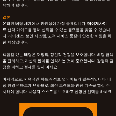
택해야 합니다.
결론
온라인 베팅 세계에서 안전성이 가장 중요합니다.
메이저사이
트
선택 가이드를 통해 신뢰할 수 있는 플랫폼을 찾을 수 있습니
다. 라이센스, 보안 시스템, 고객 서비스 품질이 안전한 베팅을 위
한 핵심입니다.
책임감 있는 베팅은 재정적, 정신적 건강을 보호합니다. 베팅 금액
을 관리하고, 자신의 한계를 인식하는 것이 중요합니다. 감정적 결
정을 피하고 절제를 잊지 마세요.
마지막으로, 지속적인 학습과 정보 업데이트가 필수적입니다. 베
팅 환경은 빠르게 변하므로, 최신 트렌드와 안전 기준을 항상 주
시해야 합니다. 사용자 스스로를 보호하고 현명한 선택을 하세요.