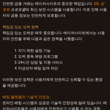
안전한 금융 거래는 메이저사이트의 중요한 책임입니다.
SSL 암
호화
프로토콜
와 최신 보안 시스템을 사용합니다. 이로 인해 사용
자의 금융 정보는 안전하게 보호됩니다.
책임감 있는 도박 정책
책임감 있는 도박은 매우 중요합니다. 메이저사이트에서는 사용
자의 안전을 위해 다음과 같은 정책을 시행합니다:
자기 제한 설정 기능
도박 중독 예방 프로그램
24시간 상담 및 지원 서비스
미성년자 베팅 엄격 차단
이러한 보안 정책은 사용자에게 안전하고 신뢰할 수 있는 환경
을 제공합니다.
베팅 플랫폼의 기술적 안정성
온라인 베팅 시스템의 성공은 기술적 안정성에 달려 있습니다. 메
이저사이트들은 사용자에게 안정적이고 신뢰할 수 있는 경험