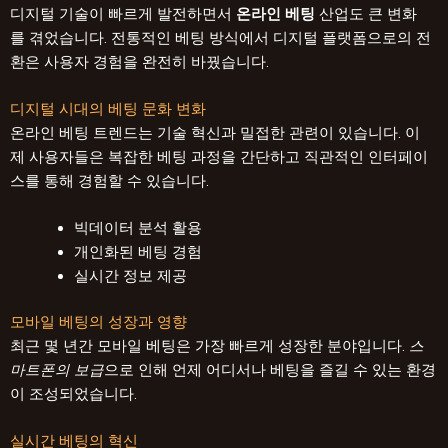
디지털 기술이 빠르게 발전하면서
온라인 베팅
산업도 큰 변화
를 겪었습니다. 전통적인 베팅 방식에서 디지털 플랫폼으로의 전
환은 사용자 경험을 완전히 바꿨습니다.
디지털 시대의 베팅 문화 변화
온라인 베팅 트렌드는 기술 혁신과 밀접한 관련이 있습니다. 이
제 사용자들은 복잡한 베팅 과정을 간단하고 직관적인 인터페이
스를 통해 경험할 수 있습니다.
빅데이터 분석 활용
개인화된 베팅 경험
실시간 정보 제공
모바일 베팅의 성장과 영향
최근 몇 년간 모바일 베팅은 가장 빠르게 성장한 분야입니다.
스
마트폰의 보급
으로 인해 언제 어디서나 베팅을 즐길 수 있는 환경
이 조성되었습니다.
실시간 베팅의 혁신